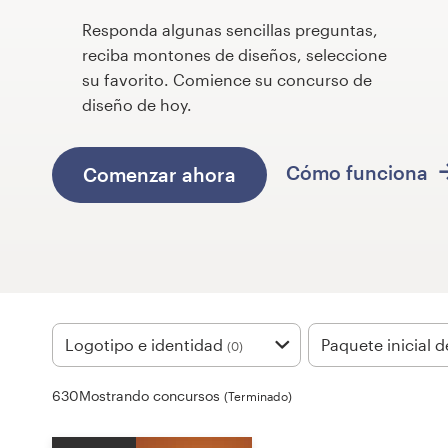
Responda algunas sencillas preguntas,
Concursos de diseño
reciba montones de diseños, seleccione
su favorito. Comience su concurso de
Proyectos 1-1
diseño de hoy.
Encontrar un diseñador
Cómo funciona
Comenzar ahora
Descubra la inspiración
99designs Studio
99designs Pro
Logotipo e identidad
Paquete inicial 
(0)
Obtenga
630Mostrando concursos
un
(Terminado)
diseño