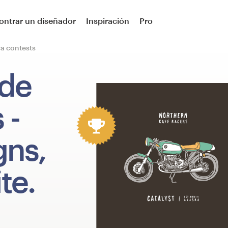
ontrar un diseñador
Inspiración
Pro
ca contests
 de
s
-
gns,
te.