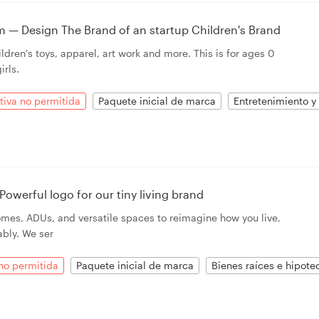
 — Design The Brand of an startup Children's Brand
ildren's toys, apparel, art work and more. This is for ages 0
irls.
tiva no permitida
Paquete inicial de marca
Entretenimiento y 
werful logo for our tiny living brand
homes, ADUs, and versatile spaces to reimagine how you live,
bly. We ser
 no permitida
Paquete inicial de marca
Bienes raíces e hipote