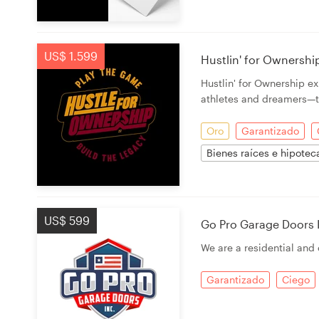
US$ 1.599
Hustlin' for Ownership
Hustlin' for Ownership e
athletes and dreamers—t
Oro
Garantizado
Bienes raíces e hipotec
US$ 599
Go Pro Garage Doors 
We are a residential an
Garantizado
Ciego