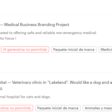
C — Medical Business Branding Project
icated to offering safe and reliable non-emergency medical
Our focus i
IA generativa no permitida
Paquete inicial de marca
Medici
al — Veterinary clinic in “Lakeland”. Would like a dog and 
d.
al hospital for cats and dogs.
rativa no permitida
Paquete inicial de marca
Animales y mas