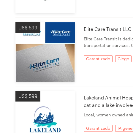
US$ 599
Elite Care Transit LL
Elite Care Transit is ded
transportation services. 
Garantizado
Ciego
US$ 599
Lakeland Animal Hospit
cat and a lake involve
Local, women owned anim
Garantizado
IA gene