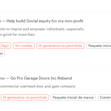
 — Help build Social equity for my non-profit
xists to inspire and empower individuals—especially
o grind for more than
Ciego
Sin rondas
IA generativa no permitida
Paquete inici
as
Inc — Go Pro Garage Doors Inc Reband
d commercial overhead door and gate company
IA generativa no permitida
Paquete inicial de marca
Constr