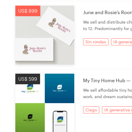
US$ 899
June and Rosie's Room
Recursos
We sell and distribute ch
to 12. Predominantly for g
Precios
Sin rondas
IA genera
Hágase diseñador
Blog
US$ 599
My Tiny Home Hub — Po
We sell affordable tiny 
work, and dream sustaina
Ciego
IA generativa