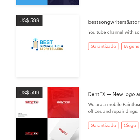
US$ 599
bestsongwriters&story
You tube channel with so
Garantizado
IA gene
US$ 599
DentFX — New logo and
We are a mobile Paintle
offices and repair dings,
Garantizado
Ciego