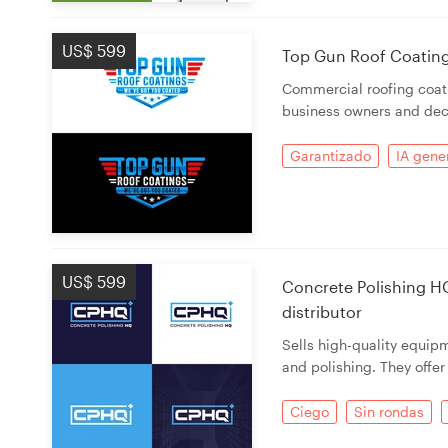
US$ 599
Top Gun Roof Coating
Commercial roofing coat
business owners and dec
Garantizado
IA gene
US$ 599
Concrete Polishing H
distributor
Sells high-quality equipm
and polishing. They offer
Ciego
Sin rondas