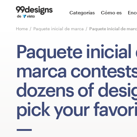
Inicio
Categorías
Cómo es
Enc
Explorar categorías
Home
Paquete inicial de marca
Paquete inicial de mar
Cómo es
Paquete inicial
Encontrar un diseñador
marca contest
Inspiración
dozens of desi
99designs Pro
pick your favori
Servicios
de
diseño