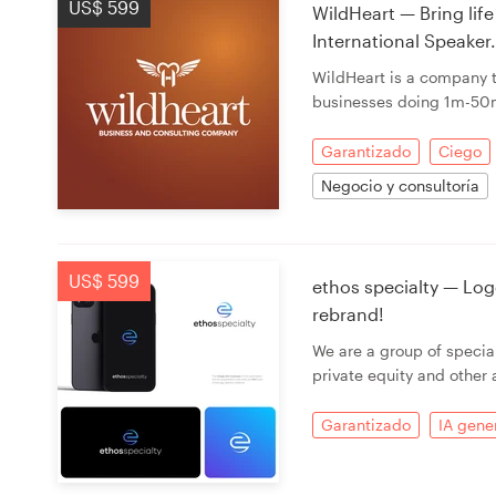
US$ 599
WildHeart — Bring life
Diseño de logotipo
International Speaker.
WildHeart is a company t
Tarjeta de presentación
businesses doing 1m-50m
Diseño de páginas web
Garantizado
Ciego
Negocio y consultoría
Guía de la marca
Explorar todas las categorías
US$ 599
ethos specialty — Logo
rebrand!
We are a group of special
Soporte
private equity and other 
+1 877 513 9415
Garantizado
IA gene
Centro de ayuda