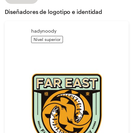
Diseño de logotipo
Diseñadores de logotipo e identidad
Tarjeta de presentación
hadynoody
Diseño de páginas web
Nivel superior
Guía de la marca
Explorar todas las categorías
Soporte
+1 877 513 9415
Centro de ayuda