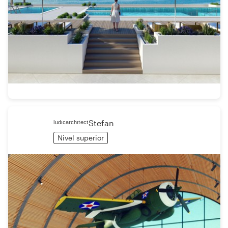
ˡᵘᵈᶦᶜᵃʳᶜʰᶦᵗᵉᶜᵗStefan
Nivel superior