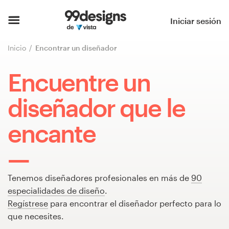
Inicio
Iniciar sesión
Explorar categorías
Inicio
Encontrar un diseñador
Cómo es
Encuentre un
Encontrar un diseñador
diseñador que le
Inspiración
encante
99designs Pro
Tenemos diseñadores profesionales en más de
90
especialidades de diseño
.
Servicios
Regístrese
para encontrar el diseñador perfecto para lo
de
que necesites.
diseño