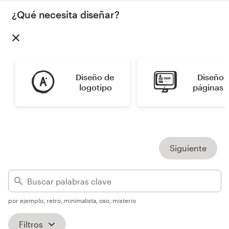
¿Qué necesita diseñar?
Concursos de diseño
Proyectos 1-1
Encontrar un diseñador
Diseño de 
Diseño d
logotipo
páginas 
Descubra la inspiración
99designs Studio
99designs Pro
Siguiente
Obtenga
por ejemplo, retro, minimalista, oso, misterio
un
diseño
Filtros