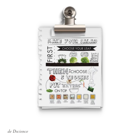
Concursos de diseño
Proyectos 1-1
Encontrar un diseñador
Descubra la inspiración
99designs Studio
99designs Pro
Obtenga
un
diseño
de Dscience