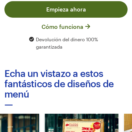
Diseño de logotipo
Empieza ahora
Tarjeta de presentación
Cómo funciona
Diseño de páginas web
Devolución del dinero 100%
garantizada
Guía de la marca
Explorar todas las categorías
Echa un vistazo a estos
fantásticos de diseños de
menú
Soporte
+1 877 513 9415
Centro de ayuda