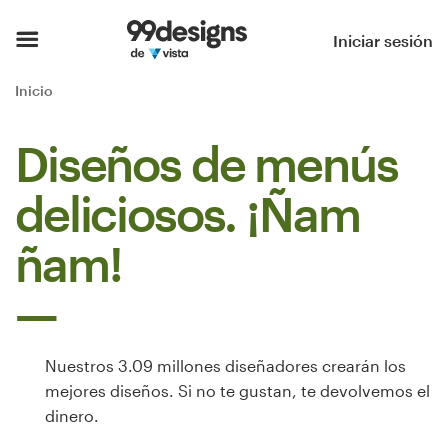
Inicio
Iniciar sesión
Explorar categorías
Inicio
Cómo es
Diseños de menús
Encontrar un diseñador
deliciosos. ¡Ñam
Inspiración
ñam!
99designs Pro
Nuestros 3.09 millones diseñadores crearán los
Servicios
mejores diseños. Si no te gustan, te devolvemos el
de
dinero.
diseño