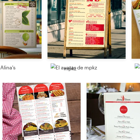
Recursos
Precios
Hágase diseñador
mpkz
Blog