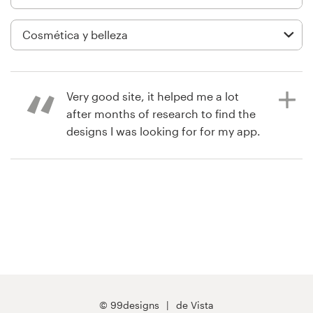
Diseño de logotipo
Tarjeta de presentación
Diseño de páginas web
Very good site, it helped me a lot
after months of research to find the
Guía de la marca
designs I was looking for for my app.
Highly recommended.
Explorar todas las categorías
hace 9 meses
Emanuele Totaro
Soporte
+1 877 513 9415
Centro de ayuda
© 99designs
de Vista