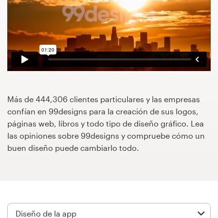
Concursos de diseño
Proyectos 1-1
Encontrar un diseñador
Descubra la inspiración
Más de 444,306 clientes particulares y las empresas
confían en 99designs para la creación de sus logos,
99designs Studio
páginas web, libros y todo tipo de diseño gráfico. Lea
las opiniones sobre 99designs y compruebe cómo un
99designs Pro
buen diseño puede cambiarlo todo.
Obtenga
un
diseño