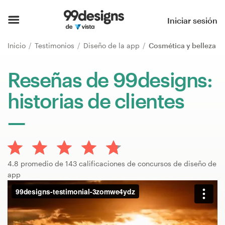
Inicio
Iniciar sesión
Explorar categorías
Inicio
Testimonios
Diseño de la app
Cosmética y belleza
Cómo es
Reseñas de 99designs:
historias de clientes
Encontrar un diseñador
Inspiración
99designs Pro
4.8 promedio de 143 calificaciones de concursos de diseño de
app
Servicios
de
diseño