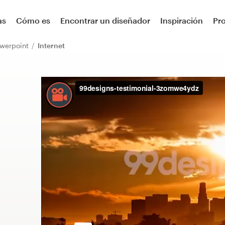
as
Cómo es
Encontrar un diseñador
Inspiración
Pr
owerpoint
Internet