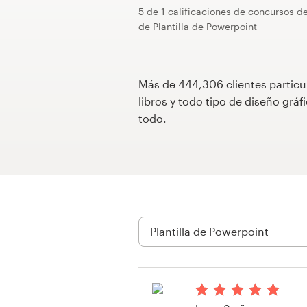
5 de 1 calificaciones de concursos d
Concursos de diseño
de Plantilla de Powerpoint
Proyectos 1-1
Más de 444,306 clientes particu
Encontrar un diseñador
libros y todo tipo de diseño gr
todo.
Descubra la inspiración
99designs Studio
99designs Pro
Obtenga
un
diseño