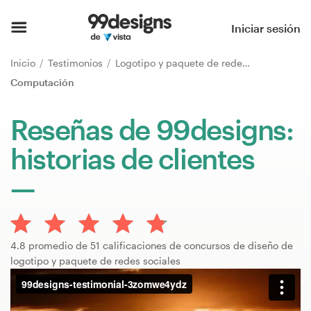
Inicio
Iniciar sesión
Explorar categorías
Inicio
Testimonios
Logotipo y paquete de redes sociales
Computación
Cómo es
Reseñas de 99designs:
Encontrar un diseñador
historias de clientes
Inspiración
99designs Pro
4.8 promedio de 51 calificaciones de concursos de diseño de
logotipo y paquete de redes sociales
Servicios
de
diseño