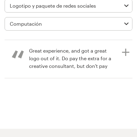
Diseño de logotipo
Tarjeta de presentación
Diseño de páginas web
Great experience, and got a great
Guía de la marca
logo out of it. Do pay the extra for a
creative consultant, but don't pay
Explorar todas las categorías
for the Brand Guide. Everything else
was money very well spent!
Soporte
hace 6 años
KirkR
+1 877 513 9415
Ver su concurso de logotipo y
Centro de ayuda
paquete de redes sociales