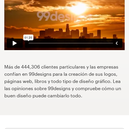
Concursos de diseño
Proyectos 1-1
Encontrar un diseñador
Descubra la inspiración
Más de 444,306 clientes particulares y las empresas
99designs Studio
confían en 99designs para la creación de sus logos,
páginas web, libros y todo tipo de diseño gráfico. Lea
99designs Pro
las opiniones sobre 99designs y compruebe cómo un
buen diseño puede cambiarlo todo.
Obtenga
un
diseño