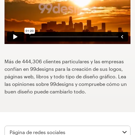
Concursos de diseño
Proyectos 1-1
Encontrar un diseñador
Descubra la inspiración
Más de 444,306 clientes particulares y las empresas
confían en 99designs para la creación de sus logos,
99designs Studio
páginas web, libros y todo tipo de diseño gráfico. Lea
las opiniones sobre 99designs y compruebe cómo un
99designs Pro
buen diseño puede cambiarlo todo.
Obtenga
un
diseño