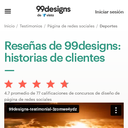
Inicio
Iniciar sesión
Explorar categorías
Inicio
Testimonios
Página de redes sociales
Deportes
Cómo es
Reseñas de 99designs:
historias de clientes
Encontrar un diseñador
Inspiración
99designs Pro
4.7 promedio de 77 calificaciones de concursos de diseño de
página de redes sociales
Servicios
de
diseño