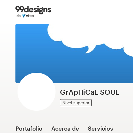
Inicio
Explorar categorías
Cómo es
Encontrar un diseñador
Inspiración
99designs Pro
GrApHiCaL SOUL
Nivel superior
Servicios
de
diseño
Portafolio
Acerca de
Servicios