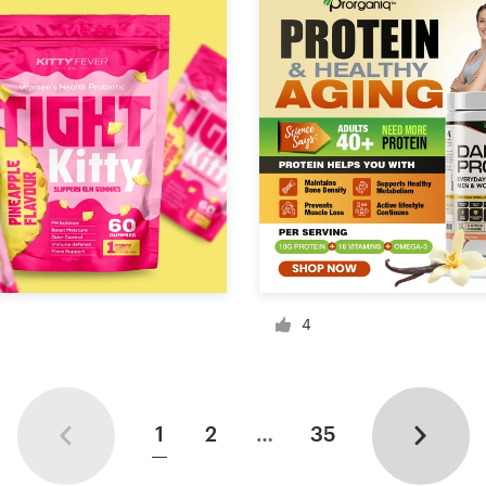
4
1
2
…
35