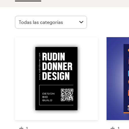
Concursos de diseño
Proyectos 1-1
Encontrar un diseñador
Descubra la inspiración
99designs Studio
99designs Pro
Obtenga
un
diseño
1
1