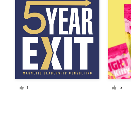
Recursos
Precios
Hágase diseñador
Blog
1
5