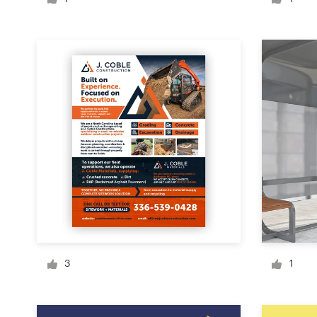
Diseño de logotipo
Tarjeta de presentación
Diseño de páginas web
Guía de la marca
Explorar todas las categorías
Soporte
+1 877 513 9415
3
1
Centro de ayuda