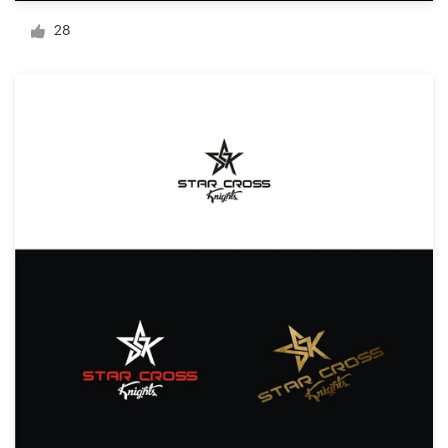
Diseño de logotipo
28
Tarjeta de presentación
Diseño de páginas web
Guía de la marca
Explorar todas las categorías
Soporte
+1 877 513 9415
Centro de ayuda