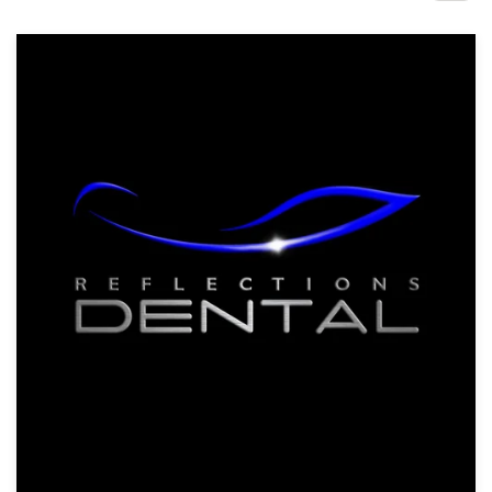
Concursos de diseño
Proyectos 1-1
Encontrar un diseñador
Descubra la inspiración
99designs Studio
99designs Pro
Obtenga
un
diseño