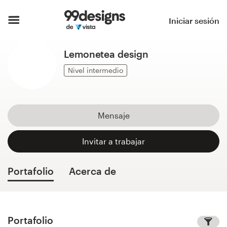
Inicio
Iniciar sesión
Explorar categorías
Lemonetea design
Cómo es
Nivel intermedio
Encontrar un diseñador
Mensaje
Inspiración
Invitar a trabajar
99designs Pro
Portafolio
Acerca de
Servicios
de
diseño
Portafolio