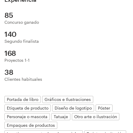
Diseño de logotipo
85
Tarjeta de presentación
Concurso ganado
140
Diseño de páginas web
Segundo finalista
Guía de la marca
168
Proyectos 1-1
Explorar todas las categorías
38
Clientes habituales
Soporte
Portada de libro
Gráficos e Ilustraciones
Etiqueta de producto
Diseño de logotipo
Póster
+1 877 513 9415
Personaje o mascota
Tatuaje
Otro arte o ilustración
Centro de ayuda
Empaques de productos