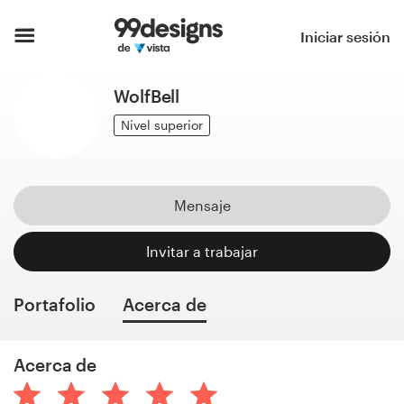
Inicio
Iniciar sesión
Explorar categorías
WolfBell
Cómo es
Nivel superior
Encontrar un diseñador
Mensaje
Inspiración
Invitar a trabajar
99designs Pro
Portafolio
Acerca de
Servicios
Acerca de
de
diseño