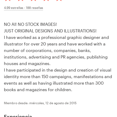
Concursos de diseño
4.99
estrellas -
188
reseñas
Proyectos 1-1
NO AI! NO STOCK IMAGES!
JUST ORIGINAL DESIGNS AND ILLUSTRATIONS!
Encontrar un diseñador
I have worked as a professional graphic designer and
illustrator for over 20 years and have worked with a
Descubra la inspiración
number of corporations, companies, banks,
institutions, advertising and PR agencies, publishing
99designs Studio
houses and magazines.
I have participated in the design and creation of visual
99designs Pro
identity more than 150 campaigns, manifestations and
events as well as having illustrated more than 300
books and magazines for children.
Obtenga
Miembro desde: miércoles, 12 de agosto de 2015
un
diseño
Experiencia