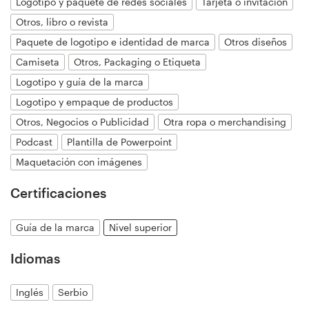
Logotipo y paquete de redes sociales
Tarjeta o invitación
Otros, libro o revista
Paquete de logotipo e identidad de marca
Otros diseños
Recursos
Camiseta
Otros, Packaging o Etiqueta
Precios
Logotipo y guía de la marca
Logotipo y empaque de productos
Hágase diseñador
Otros, Negocios o Publicidad
Otra ropa o merchandising
Podcast
Plantilla de Powerpoint
Blog
Maquetación con imágenes
Certificaciones
Guía de la marca
Nivel superior
Idiomas
Inglés
Serbio