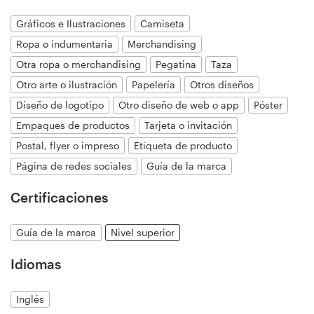
Diseño de logotipo
Gráficos e Ilustraciones
Camiseta
Ropa o indumentaria
Merchandising
Tarjeta de presentación
Otra ropa o merchandising
Pegatina
Taza
Otro arte o ilustración
Papelería
Otros diseños
Diseño de páginas web
Diseño de logotipo
Otro diseño de web o app
Póster
Guía de la marca
Empaques de productos
Tarjeta o invitación
Postal, flyer o impreso
Etiqueta de producto
Explorar todas las categorías
Página de redes sociales
Guía de la marca
Certificaciones
Soporte
Guía de la marca
Nivel superior
+1 877 513 9415
Idiomas
Centro de ayuda
Inglés