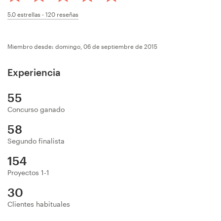
Concursos de diseño
5.0
estrellas -
120
reseñas
Proyectos 1-1
Miembro desde: domingo, 06 de septiembre de 2015
Encontrar un diseñador
Experiencia
Descubra la inspiración
55
Concurso ganado
99designs Studio
58
99designs Pro
Segundo finalista
154
Proyectos 1-1
Obtenga
30
un
Clientes habituales
diseño