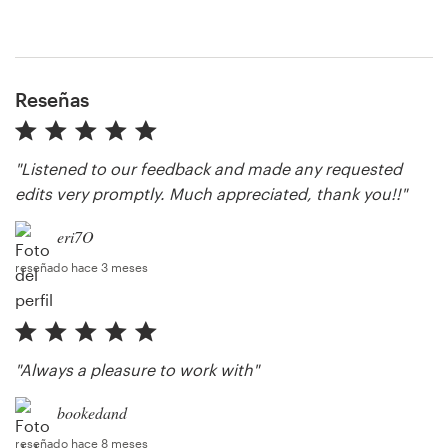
Recursos
Reseñas
Precios
"Listened to our feedback and made any requested
Hágase diseñador
edits very promptly. Much appreciated, thank you!!"
Blog
eri7O
reseñado hace 3 meses
"Always a pleasure to work with"
bookedand
reseñado hace 8 meses