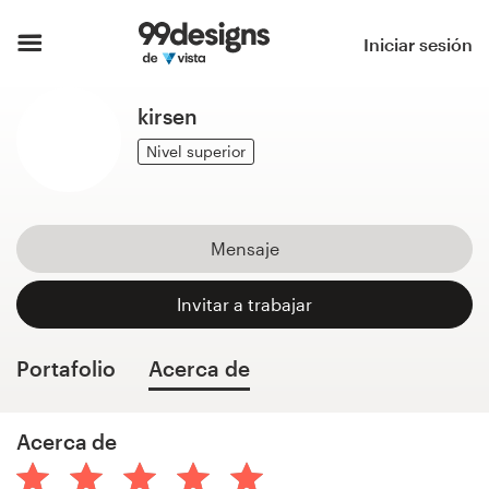
Inicio
Iniciar sesión
Explorar categorías
kirsen
Cómo es
Nivel superior
Encontrar un diseñador
Mensaje
Inspiración
Invitar a trabajar
99designs Pro
Portafolio
Acerca de
Servicios
Acerca de
de
diseño