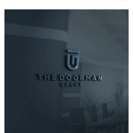
Concursos de diseño
Proyectos 1-1
Encontrar un diseñador
Descubra la inspiración
99designs Studio
99designs Pro
Obtenga
un
diseño