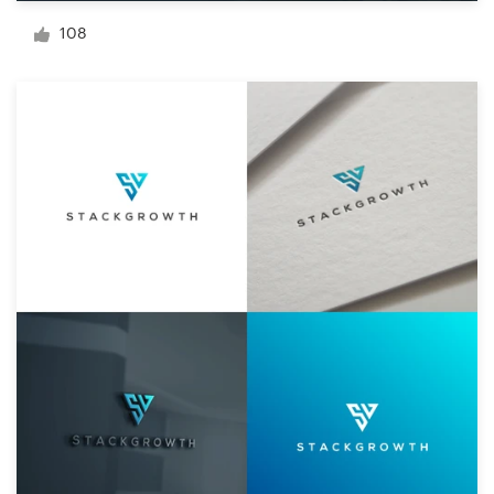
Diseño de logotipo
108
Tarjeta de presentación
Diseño de páginas web
Guía de la marca
Explorar todas las categorías
Soporte
+1 877 513 9415
Centro de ayuda