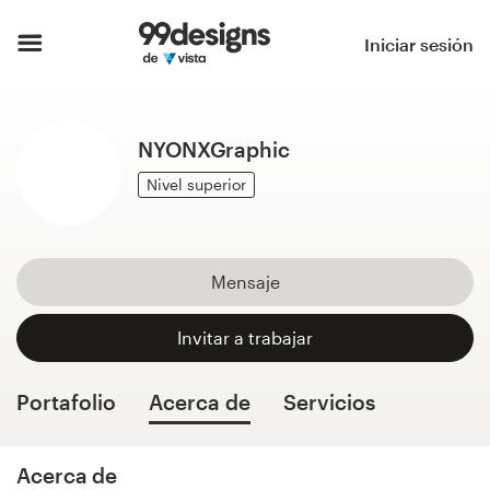
Inicio
Iniciar sesión
Explorar categorías
NYONXGraphic
Cómo es
Nivel superior
Encontrar un diseñador
Inspiración
Mensaje
99designs Pro
Invitar a trabajar
Portafolio
Acerca de
Servicios
Servicios
de
diseño
Acerca de