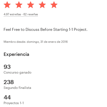
Concursos de diseño
4.97
estrellas -
62
reseñas
Proyectos 1-1
Feel Free to Discuss Before Starting 1-1 Project.
Encontrar un diseñador
Miembro desde: domingo, 31 de enero de 2016
Descubra la inspiración
Experiencia
99designs Studio
93
99designs Pro
Concurso ganado
238
Segundo finalista
Obtenga
un
44
diseño
Proyectos 1-1