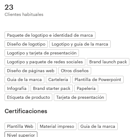
23
Diseño de logotipo
Clientes habituales
Tarjeta de presentación
Paquete de logotipo e identidad de marca
Diseño de páginas web
Diseño de logotipo
Logotipo y guía de la marca
Guía de la marca
Logotipo y tarjeta de presentación
Logotipo y paquete de redes sociales
Brand launch pack
Explorar todas las categorías
Diseño de páginas web
Otros diseños
Guía de la marca
Cartelería
Plantilla de Powerpoint
Infografía
Brand starter pack
Papelería
Soporte
Etiqueta de producto
Tarjeta de presentación
Certificaciones
+1 877 513 9415
Plantilla Web
Material impreso
Guía de la marca
Centro de ayuda
Nivel superior