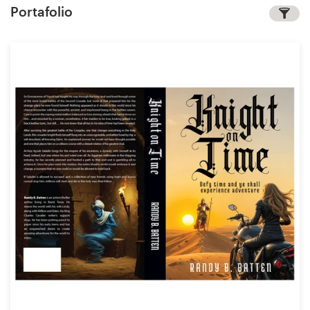
Portafolio
Concursos de diseño
Proyectos 1-1
Encontrar un diseñador
Descubra la inspiración
99designs Studio
99designs Pro
Obtenga
un
diseño