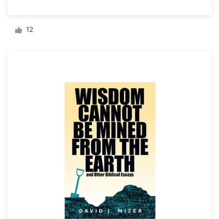
Diseño de logotipo
12
Tarjeta de presentación
Diseño de páginas web
Guía de la marca
Explorar todas las categorías
Soporte
+1 877 513 9415
Centro de ayuda