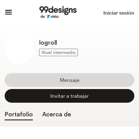
Inicio
Iniciar sesión
Explorar categorías
logroll
Cómo es
Nivel intermedio
Encontrar un diseñador
Inspiración
Mensaje
99designs Pro
Invitar a trabajar
Portafolio
Acerca de
Servicios
de
diseño