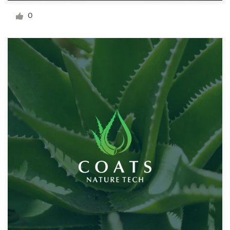
Diseño de logotipo
0
Tarjeta de presentación
Diseño de páginas web
Guía de la marca
Explorar todas las categorías
Soporte
+1 877 513 9415
Centro de ayuda