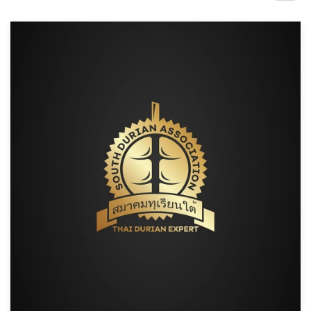
Concursos de diseño
Proyectos 1-1
Encontrar un diseñador
Descubra la inspiración
99designs Studio
99designs Pro
Obtenga
un
diseño