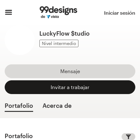
Inicio
Iniciar sesión
Explorar categorías
LuckyFlow $tudio
Cómo es
Nivel intermedio
Encontrar un diseñador
Mensaje
Inspiración
Invitar a trabajar
99designs Pro
Portafolio
Acerca de
Servicios
de
diseño
Portafolio