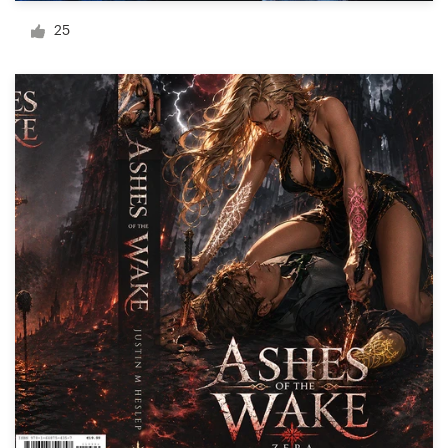
Diseño de logotipo
25
Tarjeta de presentación
Diseño de páginas web
Guía de la marca
Explorar todas las categorías
Soporte
+1 877 513 9415
Centro de ayuda