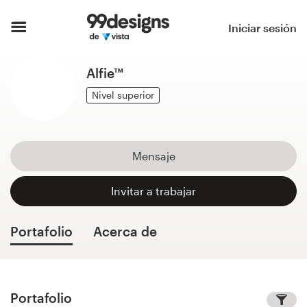
Inicio
Iniciar sesión
Explorar categorías
Alfie™
Cómo es
Nivel superior
Encontrar un diseñador
Mensaje
Inspiración
Invitar a trabajar
99designs Pro
Portafolio
Acerca de
Servicios
de
diseño
Portafolio