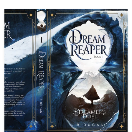
Concursos de diseño
Proyectos 1-1
Encontrar un diseñador
Descubra la inspiración
99designs Studio
99designs Pro
Obtenga
un
diseño