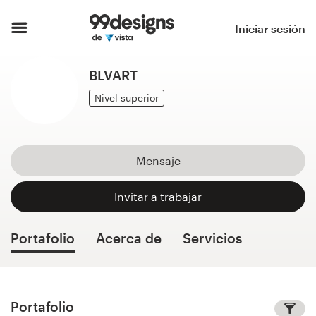
Inicio
Iniciar sesión
Explorar categorías
BLVART
Cómo es
Nivel superior
Encontrar un diseñador
Mensaje
Inspiración
Invitar a trabajar
99designs Pro
Portafolio
Acerca de
Servicios
Servicios
de
diseño
Portafolio