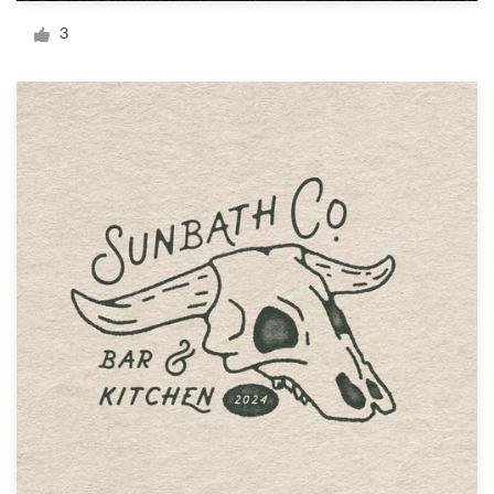
Diseño de logotipo
3
Tarjeta de presentación
Diseño de páginas web
Guía de la marca
Explorar todas las categorías
Soporte
+1 877 513 9415
Centro de ayuda