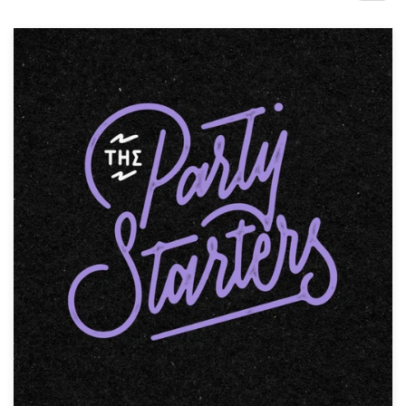
Concursos de diseño
Proyectos 1-1
Encontrar un diseñador
Descubra la inspiración
99designs Studio
99designs Pro
Obtenga
un
diseño