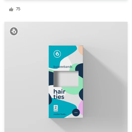
Diseño de logotipo
75
Tarjeta de presentación
Diseño de páginas web
Guía de la marca
Explorar todas las categorías
Soporte
+1 877 513 9415
Centro de ayuda