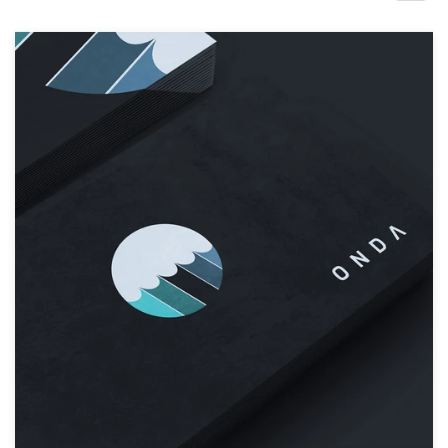
Concursos de diseño
Proyectos 1-1
Encontrar un diseñador
Descubra la inspiración
99designs Studio
99designs Pro
Obtenga
un
diseño