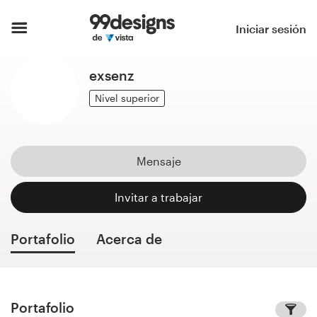
Inicio
Iniciar sesión
Explorar categorías
exsenz
Cómo es
Nivel superior
Encontrar un diseñador
Mensaje
Inspiración
Invitar a trabajar
99designs Pro
Portafolio
Acerca de
Servicios
de
diseño
Portafolio