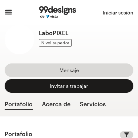
Inicio
Iniciar sesión
Explorar categorías
LaboPIXEL
Cómo es
Nivel superior
Encontrar un diseñador
Mensaje
Inspiración
Invitar a trabajar
99designs Pro
Portafolio
Acerca de
Servicios
Servicios
de
diseño
Portafolio