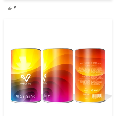
Diseño de logotipo
8
Tarjeta de presentación
Diseño de páginas web
Guía de la marca
Explorar todas las categorías
Soporte
+1 877 513 9415
Centro de ayuda