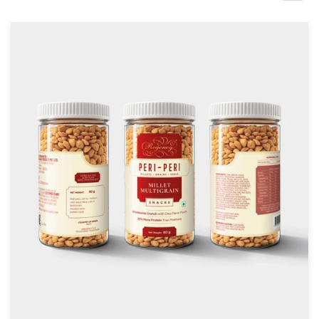
Concursos de diseño
Proyectos 1-1
Encontrar un diseñador
Descubra la inspiración
99designs Studio
99designs Pro
Obtenga
un
diseño