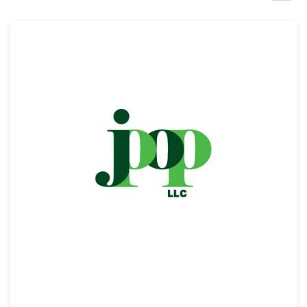
Concursos de diseño
Proyectos 1-1
Encontrar un diseñador
Descubra la inspiración
99designs Studio
99designs Pro
Obtenga
un
diseño