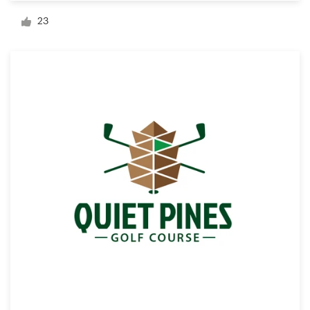
Diseño de logotipo
23
Tarjeta de presentación
Diseño de páginas web
Guía de la marca
Explorar todas las categorías
Soporte
+1 877 513 9415
Centro de ayuda