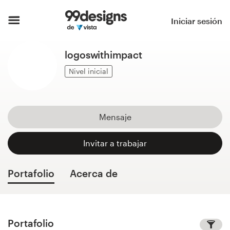
Inicio
Iniciar sesión
Explorar categorías
logoswithimpact
Cómo es
Nivel inicial
Encontrar un diseñador
Mensaje
Inspiración
Invitar a trabajar
99designs Pro
Portafolio
Acerca de
Servicios
de
diseño
Portafolio