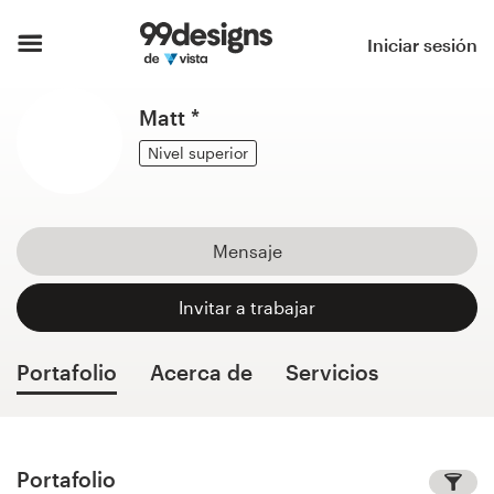
Inicio
Iniciar sesión
Explorar categorías
Matt *
Cómo es
Nivel superior
Encontrar un diseñador
Mensaje
Inspiración
Invitar a trabajar
99designs Pro
Portafolio
Acerca de
Servicios
Servicios
de
diseño
Portafolio