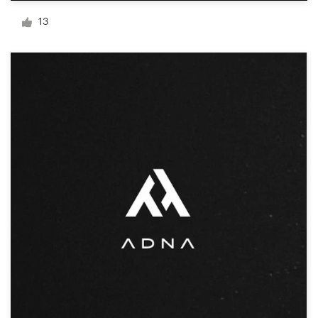
Diseño de logotipo
13
Tarjeta de presentación
Diseño de páginas web
Guía de la marca
Explorar todas las categorías
Soporte
+1 877 513 9415
Centro de ayuda