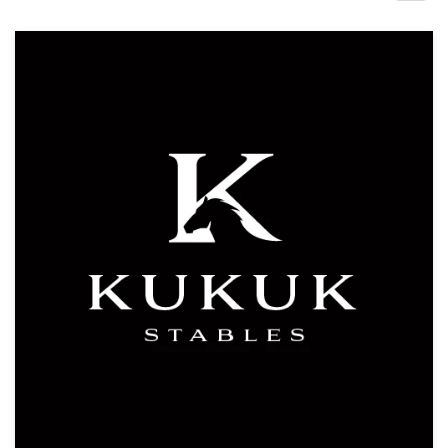
Concursos de diseño
Proyectos 1-1
Encontrar un diseñador
Descubra la inspiración
99designs Studio
99designs Pro
Obtenga
un
diseño