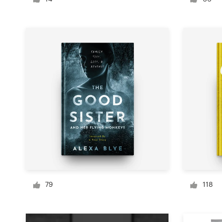
Diseño de logotipo
Tarjeta de presentación
Diseño de páginas web
Guía de la marca
Explorar todas las categorías
Soporte
+1 877 513 9415
79
118
Centro de ayuda