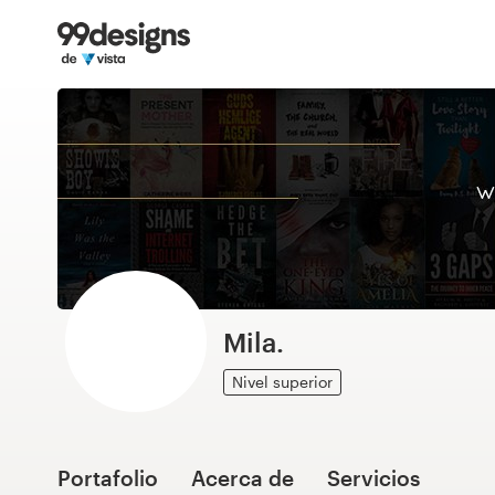
Inicio
Explorar categorías
Cómo es
Encontrar un diseñador
Inspiración
99designs Pro
Mila.
Nivel superior
Servicios
de
diseño
Portafolio
Acerca de
Servicios