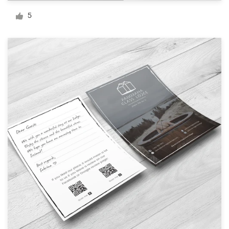
Diseño de logotipo
5
Tarjeta de presentación
Diseño de páginas web
Guía de la marca
Explorar todas las categorías
Soporte
+1 877 513 9415
Centro de ayuda