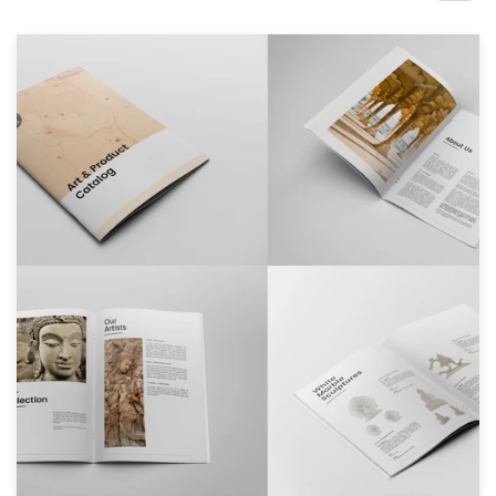
Concursos de diseño
Proyectos 1-1
Encontrar un diseñador
Descubra la inspiración
99designs Studio
99designs Pro
Obtenga
un
diseño