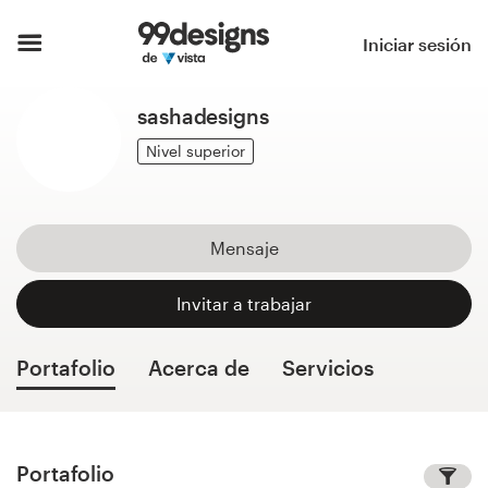
Inicio
Iniciar sesión
Explorar categorías
sashadesigns
Cómo es
Nivel superior
Encontrar un diseñador
Mensaje
Inspiración
Invitar a trabajar
99designs Pro
Portafolio
Acerca de
Servicios
Servicios
de
diseño
Portafolio