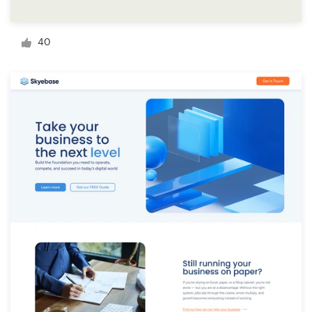
Diseño de logotipo
40
Tarjeta de presentación
Diseño de páginas web
Guía de la marca
Explorar todas las categorías
Soporte
+1 877 513 9415
Centro de ayuda