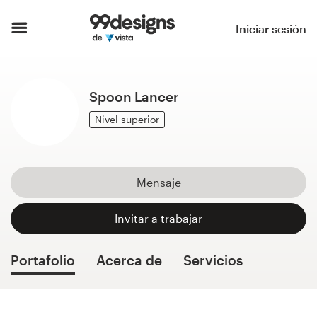
Inicio
Iniciar sesión
Explorar categorías
Spoon Lancer
Cómo es
Nivel superior
Encontrar un diseñador
Inspiración
Mensaje
99designs Pro
Invitar a trabajar
Portafolio
Acerca de
Servicios
Servicios
de
diseño