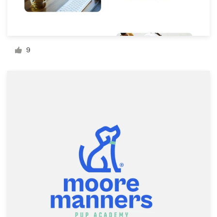
Recursos
9
Precios
Hágase diseñador
Blog