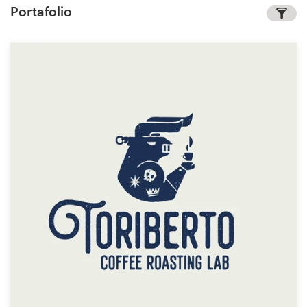
Portafolio
Concursos de diseño
Proyectos 1-1
Encontrar un diseñador
Descubra la inspiración
99designs Studio
99designs Pro
Obtenga
un
diseño