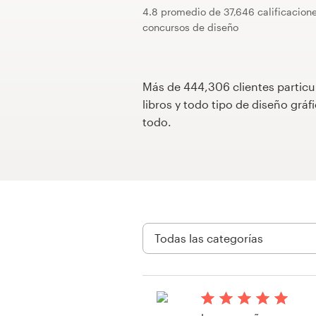
4.8 promedio de 37,646 calificacion
Concursos de diseño
concursos de diseño
Proyectos 1-1
Más de 444,306 clientes particu
Encontrar un diseñador
libros y todo tipo de diseño gr
todo.
Descubra la inspiración
99designs Studio
99designs Pro
Obtenga
un
diseño