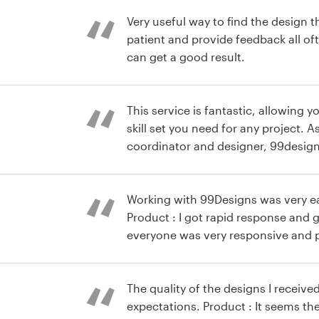
Very useful way to find the design th
patient and provide feedback all of
can get a good result.
ogotipo
This service is fantastic, allowing 
skill set you need for any project. 
coordinator and designer, 99design
blessing! Product : SplashThemes w
to work with. The crest design we 
complex, yet the final design is eve
Working with 99Designs was very e
wanted and more. One of the easie
Product : I got rapid response and
EVER worked with and we will defini
everyone was very responsive and p
for future designs! :)
The quality of the designs I receiv
expectations. Product : It seems the