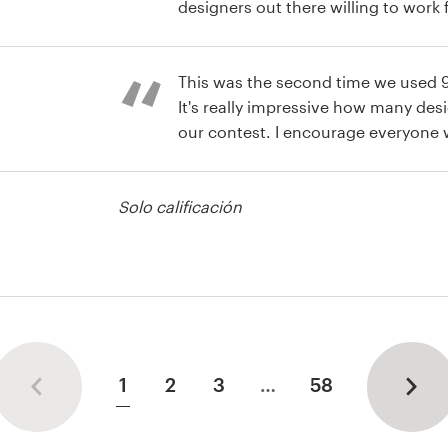
designers out there willing to work 
This was the second time we used 9
It's really impressive how many de
our contest. I encourage everyone with a design project to
give 99designs a try!
página web
Solo calificación
gotipo y tarjeta
1
2
3
…
58