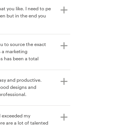
at you like. I need to pe
ten but in the end you
you to source the exact
As a marketing
s has been a total
as absolutely incredible
wanted was very
rything we could've
asy and productive.
st designers we have
 good designs and
tely be using them again
rofessional.
ed exceeded my
re are a lot of talented