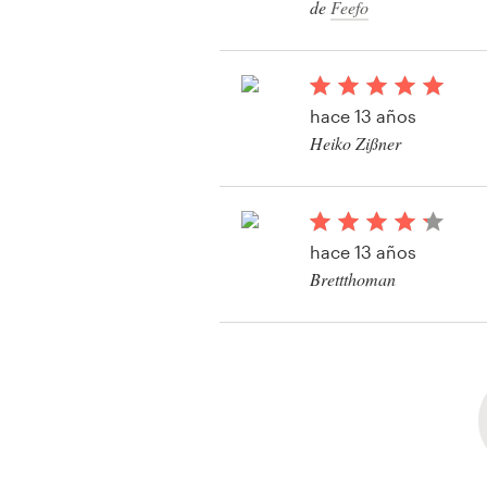
de
Feefo
hace 13 años
Heiko Zißner
Ver su concurso de 
hace 13 años
Brettthoman
Ver su concurso de lo
de visita