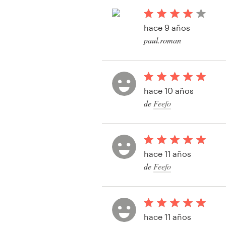
de visita
hace 9 años
Recursos
paul.roman
Ver su concurso de l
Precios
Hágase diseñador
hace 10 años
de
Feefo
Blog
hace 11 años
de
Feefo
hace 11 años