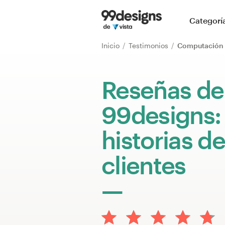
Inicio
Categorí
Explorar categorías
Inicio
Testimonios
Computación
Cómo es
Reseñas de
Encontrar un diseñador
99designs:
Inspiración
historias de
99designs Pro
clientes
Servicios
de
diseño