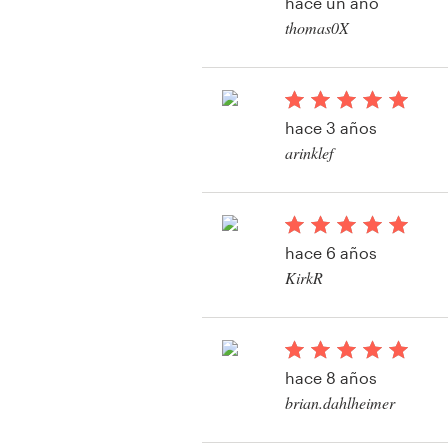
hace un año
Diseño de logotipo
thomas0X
Ver su concurso de in
Tarjeta de presentación
Diseño de páginas web
hace 3 años
arinklef
Guía de la marca
Ver su concurso de l
Explorar todas las categorías
hace 6 años
KirkR
Ver su concurso de lo
Soporte
paquete de redes soc
+1 877 513 9415
hace 8 años
brian.dahlheimer
Centro de ayuda
Ver su concurso de lo