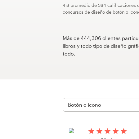
4.6 promedio de 364 calificaciones 
Concursos de diseño
concursos de diseño de botón o icon
Proyectos 1-1
Más de 444,306 clientes particu
Encontrar un diseñador
libros y todo tipo de diseño gr
todo.
Descubra la inspiración
99designs Studio
99designs Pro
Obtenga
un
diseño