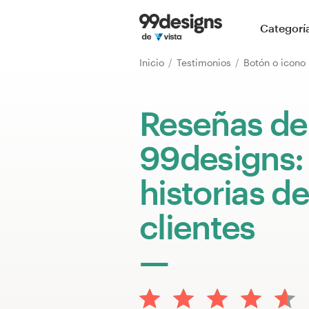
Inicio
Categorí
Explorar categorías
Inicio
Testimonios
Botón o icono
Cómo es
Reseñas de
Encontrar un diseñador
99designs:
Inspiración
historias de
99designs Pro
clientes
Servicios
de
diseño