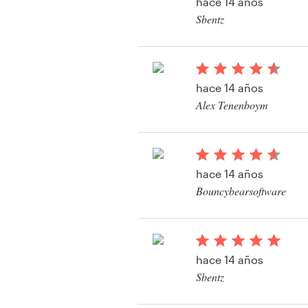
hace 14 años
Diseño de logotipo
Sbentz
Ver su concurso de b
Tarjeta de presentación
Diseño de páginas web
hace 14 años
Alex Tenenboym
Guía de la marca
Ver su concurso de b
Explorar todas las categorías
hace 14 años
Bouncybearsoftware
Ver su concurso de b
Soporte
+1 877 513 9415
hace 14 años
Sbentz
Centro de ayuda
Ver su concurso de b