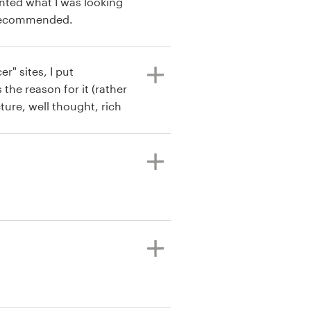
ented what I was looking
 recommended.
 the reason for it (rather
-
d in my life!!!)
 the authority to make
hank you,