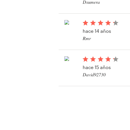
Dsumera
hace 14 años
Rmr
hace 15 años
David92730
Ver su concurso de b