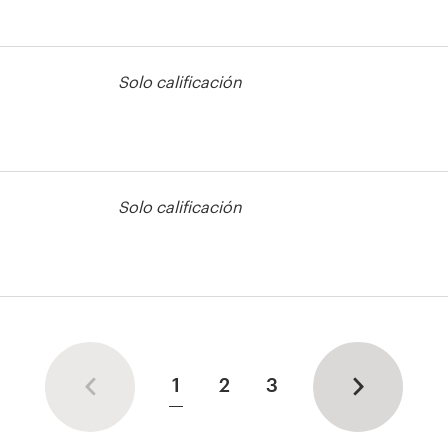
Solo calificación
Solo calificación
otón o icono
1
2
3