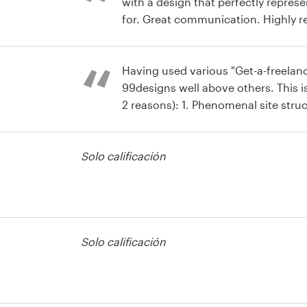
with a design that perfectly repres
for. Great communication. Highly
otón o icono
Having used various "Get-a-freelancer" sites, I put
99designs well above others. This is
2 reasons): 1. Phenomenal site structure, well thought, rich
and flexible 2. Phenomenal support (I mostly used chat).
otón o icono
Specifically, I would like to mention: - immediate access 
Solo calificación
friendly and (oh gosh, it has happene
knowledgeable personnel, who have
decisions and brains to use this authority. T
99designs
otón o icono
Solo calificación
otón o icono