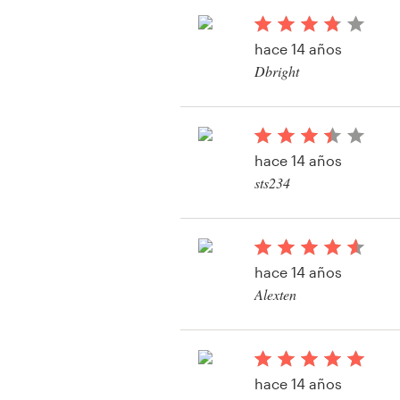
hace 14 años
Recursos
Dbright
Precios
Hágase diseñador
hace 14 años
sts234
Blog
Ver su concurso de b
hace 14 años
Alexten
Ver su concurso de b
hace 14 años