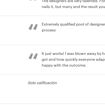
The designers are very talented. Fo
nails it, but many and the result yo
designer does also several iterations
cono o botón
Really great platform.
Extremely qualified pool of designe
process
It just works! I was blown away b
got and how quickly everyone adap
happy with the outcome.
cono o botón
Solo calificación
cono o botón