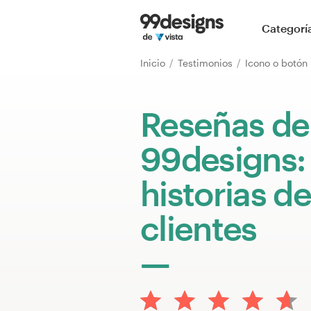
Inicio
Categorí
Explorar categorías
Inicio
Testimonios
Icono o botón
Cómo es
Reseñas de
Encontrar un diseñador
99designs:
Inspiración
historias de
99designs Pro
clientes
Servicios
de
diseño