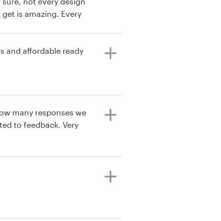
r sure, not every design
u get is amazing. Every
 until you are satisfied.
rs and affordable ready
y how many responses we
ted to feedback. Very