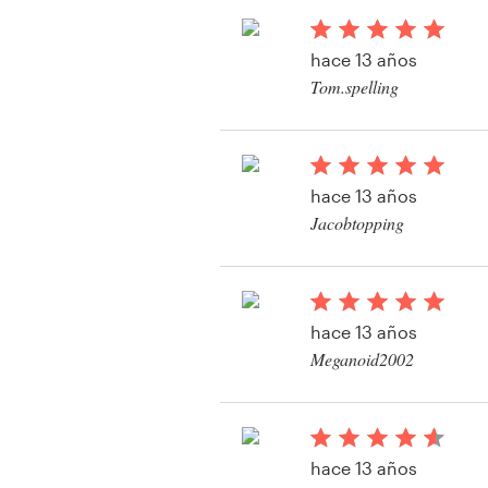
hace 13 años
Recursos
Tom.spelling
Ver su concurso de i
Precios
Hágase diseñador
hace 13 años
Jacobtopping
Blog
Ver su concurso de i
hace 13 años
Meganoid2002
Ver su concurso de i
hace 13 años