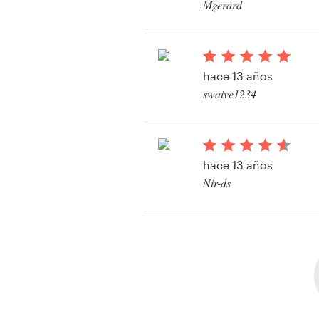
Mgerard
Ver su concurso de i
hace 13 años
swaive1234
hace 13 años
Nir-ds
Ver su concurso de i