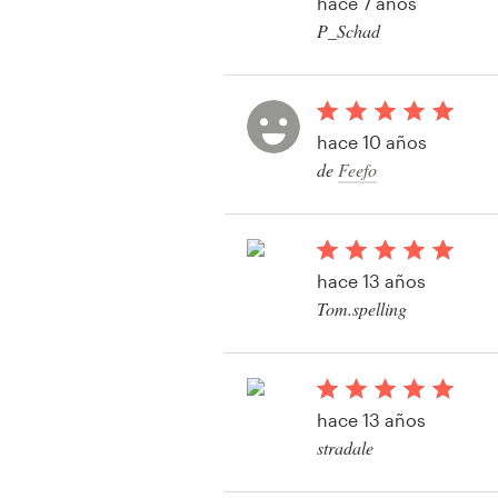
hace 7 años
Diseño de logotipo
P_Schad
Ver su concurso de i
Tarjeta de presentación
Diseño de páginas web
hace 10 años
de
Feefo
Guía de la marca
Explorar todas las categorías
hace 13 años
Tom.spelling
Ver su concurso de i
Soporte
+1 877 513 9415
hace 13 años
stradale
Centro de ayuda
Ver su concurso de i