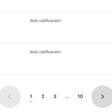
cono o botón
Solo calificación
Solo calificación
cono o botón
1
2
3
…
10