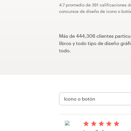
4.7 promedio de 391 calificaciones d
Concursos de diseño
concursos de diseño de icono o botó
Proyectos 1-1
Más de 444,306 clientes particu
Encontrar un diseñador
libros y todo tipo de diseño gr
todo.
Descubra la inspiración
99designs Studio
99designs Pro
Obtenga
un
diseño