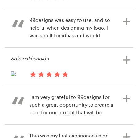
hace 13 años
Sexton_richard
99designs was easy to use, and so
Recursos
Ver su concurso de logotipo
helpful when designing my logo. I
was spoilt for ideas and would
Precios
definitely use 99designs again!
Hágase diseñador
Solo calificación
hace 13 años
Blog
Georga McMullen
hace 13 años
Ver su concurso de logotipo
Culture Kids
I am very grateful to 99designs for
Ver su concurso de logotipo
such a great opportunity to create a
logo for our project that will be
launched soon by our NGO Pro-
mama Centre. Passing through the
process of producing designs and
This was my first experience using