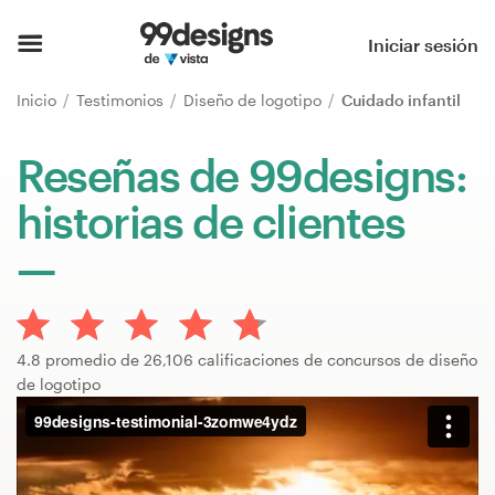
Inicio
Iniciar sesión
Explorar categorías
Inicio
Testimonios
Diseño de logotipo
Cuidado infantil
Cómo es
Reseñas de 99designs:
historias de clientes
Encontrar un diseñador
Inspiración
99designs Pro
4.8 promedio de 26,106 calificaciones de concursos de diseño
de logotipo
Servicios
de
diseño