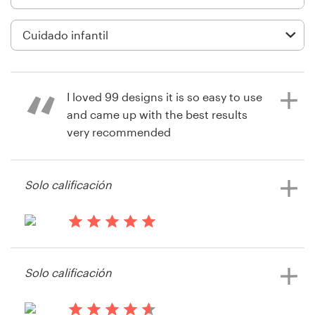
Diseño de logotipo
Tarjeta de presentación
Diseño de páginas web
I loved 99 designs it is so easy to use
and came up with the best results
Guía de la marca
very recommended
Explorar todas las categorías
Solo calificación
hace 9 años
andreamilhem
Soporte
Ver su concurso de logotipo
hace 13 años
Cristina77
+1 877 513 9415
Solo calificación
Ver su concurso de logotipo
Centro de ayuda