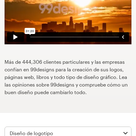
Concursos de diseño
Proyectos 1-1
Encontrar un diseñador
Descubra la inspiración
Más de 444,306 clientes particulares y las empresas
confían en 99designs para la creación de sus logos,
99designs Studio
páginas web, libros y todo tipo de diseño gráfico. Lea
las opiniones sobre 99designs y compruebe cómo un
99designs Pro
buen diseño puede cambiarlo todo.
Obtenga
un
diseño