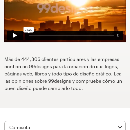
Concursos de diseño
Proyectos 1-1
Encontrar un diseñador
Descubra la inspiración
Más de 444,306 clientes particulares y las empresas
confían en 99designs para la creación de sus logos,
99designs Studio
páginas web, libros y todo tipo de diseño gráfico. Lea
las opiniones sobre 99designs y compruebe cómo un
99designs Pro
buen diseño puede cambiarlo todo.
Obtenga
un
diseño