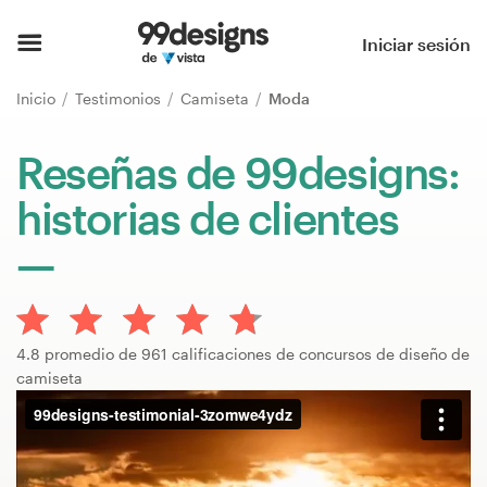
Inicio
Iniciar sesión
Explorar categorías
Inicio
Testimonios
Camiseta
Moda
Cómo es
Reseñas de 99designs:
historias de clientes
Encontrar un diseñador
Inspiración
99designs Pro
4.8 promedio de 961 calificaciones de concursos de diseño de
camiseta
Servicios
de
diseño