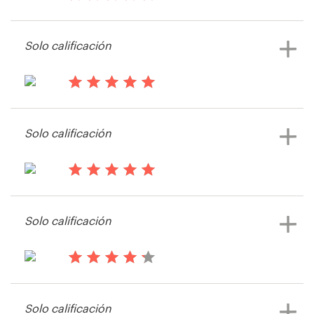
hace 14 años
Diesel Exp.
Solo calificación
Recursos
Ver su concurso de camiseta
Precios
hace 14 años
Diesel Exp.
Hágase diseñador
Solo calificación
Ver su concurso de camiseta
Blog
hace 14 años
JL Tepito
Solo calificación
hace 14 años
Steve324360
Solo calificación