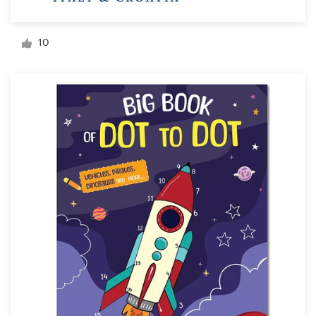
Diseño de logotipo
10
Tarjeta de presentación
Diseño de páginas web
Guía de la marca
Explorar todas las categorías
Soporte
+1 877 513 9415
Centro de ayuda