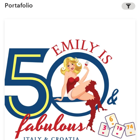
Portafolio
Concursos de diseño
Proyectos 1-1
Encontrar un diseñador
Descubra la inspiración
99designs Studio
99designs Pro
Obtenga
un
diseño