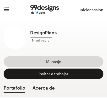
Inicio
Iniciar sesión
Explorar categorías
DesignPlans
Cómo es
Nivel inicial
Encontrar un diseñador
Inspiración
Mensaje
99designs Pro
Invitar a trabajar
Portafolio
Acerca de
Servicios
de
diseño