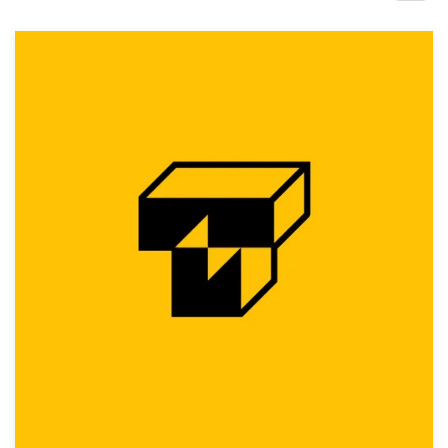
Concursos de diseño
Proyectos 1-1
Encontrar un diseñador
Descubra la inspiración
99designs Studio
99designs Pro
Obtenga
un
diseño