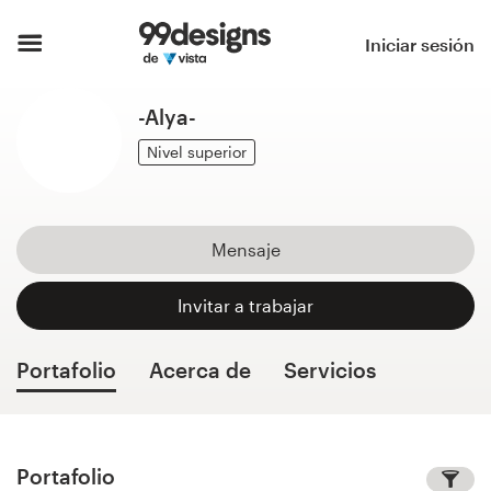
Inicio
Iniciar sesión
Explorar categorías
-Alya-
Cómo es
Nivel superior
Encontrar un diseñador
Mensaje
Inspiración
Invitar a trabajar
99designs Pro
Portafolio
Acerca de
Servicios
Servicios
de
diseño
Portafolio