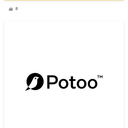
Diseño de logotipo
8
Tarjeta de presentación
Diseño de páginas web
Guía de la marca
Explorar todas las categorías
Soporte
+1 877 513 9415
Centro de ayuda