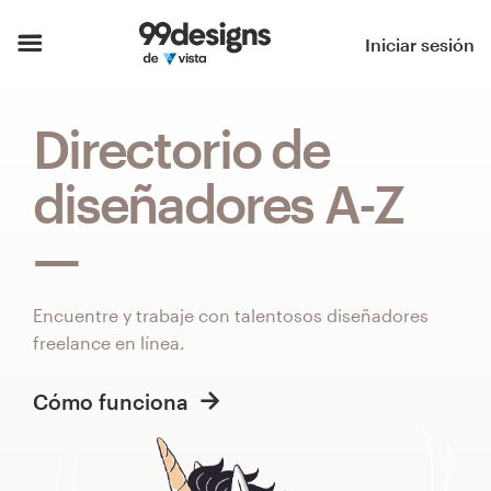
Inicio
Iniciar sesión
Explorar categorías
Directorio de
Cómo es
diseñadores A-Z
Encontrar un diseñador
Inspiración
Encuentre y trabaje con talentosos diseñadores
99designs Pro
freelance en línea.
Cómo funciona
Servicios
de
diseño