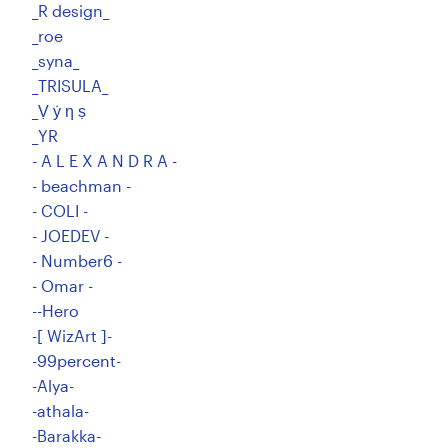
_R design_
_roe
_syna_
_TRISULA_
_Ṿ ẏ ƞ ṣ
_YR
- A L E X A N D R A -
- beachman -
- COLI -
- JOEDEV -
- Number6 -
- Omar -
--Hero
-[ WizArt ]-
-99percent-
-Alya-
-athala-
-Barakka-