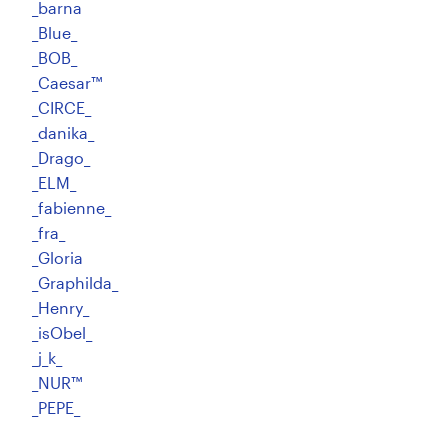
_barna
_Blue_
_BOB_
Recursos
_Caesar™
_CIRCE_
Precios
_danika_
_Drago_
Hágase diseñador
_ELM_
_fabienne_
Blog
_fra_
_Gloria
_Graphilda_
_Henry_
_isObel_
_j_k_
_NUR™
_PEPE_