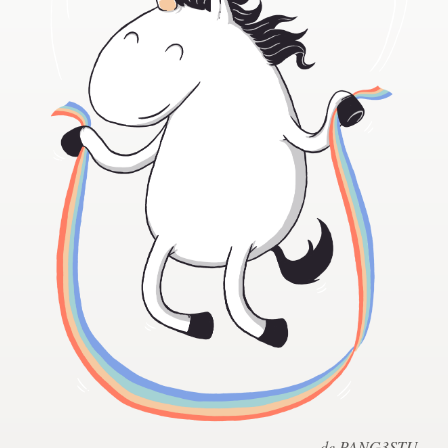
Concursos de diseño
Proyectos 1-1
Encontrar un diseñador
Descubra la inspiración
99designs Studio
99designs Pro
Obtenga
un
diseño
de PANG3STU