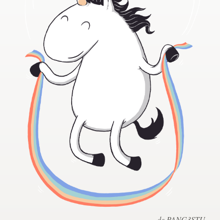
Concursos de diseño
Proyectos 1-1
Encontrar un diseñador
Descubra la inspiración
99designs Studio
99designs Pro
Obtenga
un
diseño
de PANG3STU