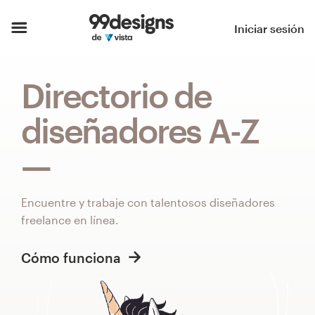
Inicio
Iniciar sesión
Explorar categorías
Directorio de
Cómo es
diseñadores A-Z
Encontrar un diseñador
Inspiración
Encuentre y trabaje con talentosos diseñadores
99designs Pro
freelance en línea.
Cómo funciona
Servicios
de
diseño