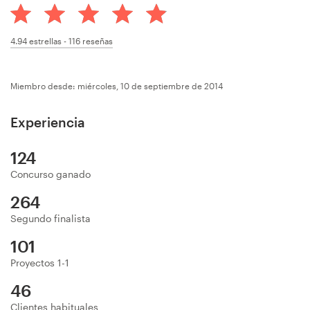
Concursos de diseño
4.94
estrellas -
116
reseñas
Proyectos 1-1
Miembro desde: miércoles, 10 de septiembre de 2014
Encontrar un diseñador
Experiencia
Descubra la inspiración
124
99designs Studio
Concurso ganado
99designs Pro
264
Segundo finalista
101
Obtenga
Proyectos 1-1
un
46
diseño
Clientes habituales