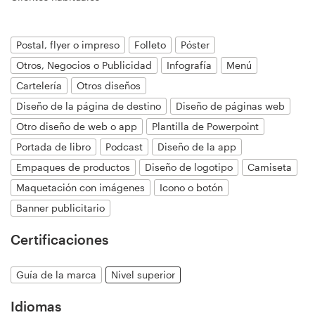
Diseño de logotipo
Postal, flyer o impreso
Folleto
Póster
Tarjeta de presentación
Otros, Negocios o Publicidad
Infografía
Menú
Diseño de páginas web
Cartelería
Otros diseños
Diseño de la página de destino
Diseño de páginas web
Guía de la marca
Otro diseño de web o app
Plantilla de Powerpoint
Portada de libro
Podcast
Diseño de la app
Explorar todas las categorías
Empaques de productos
Diseño de logotipo
Camiseta
Maquetación con imágenes
Icono o botón
Banner publicitario
Soporte
Certificaciones
+1 877 513 9415
Guía de la marca
Nivel superior
Centro de ayuda
Idiomas