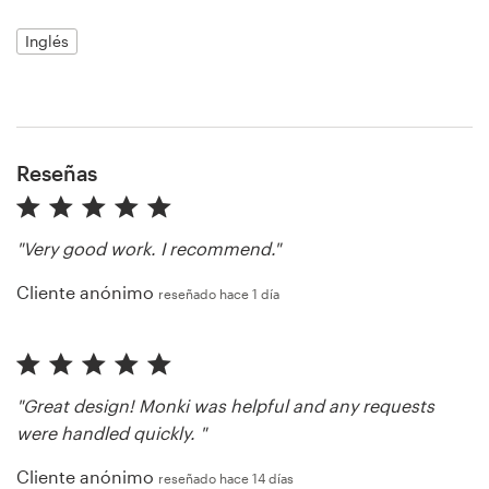
Inglés
Recursos
Precios
Reseñas
Hágase diseñador
Blog
"Very good work. I recommend."
Cliente anónimo
reseñado hace 1 día
"Great design! Monki was helpful and any requests
were handled quickly. "
Cliente anónimo
reseñado hace 14 días