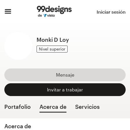
Inicio
Iniciar sesión
Explorar categorías
Monki D Loy
Cómo es
Nivel superior
Encontrar un diseñador
Inspiración
Mensaje
99designs Pro
Invitar a trabajar
Portafolio
Acerca de
Servicios
Servicios
de
diseño
Acerca de