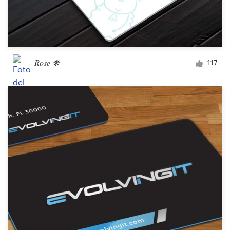
Rose ❋
117