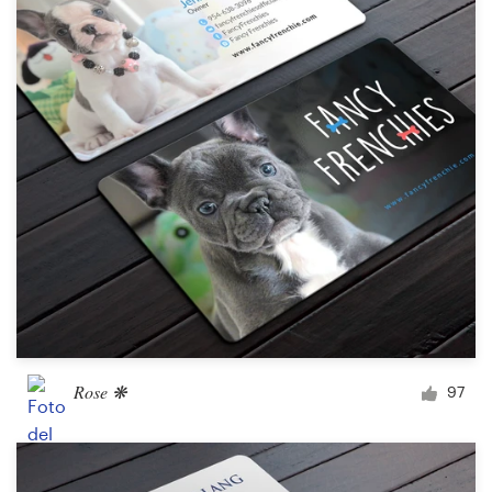
Rose ❋
97