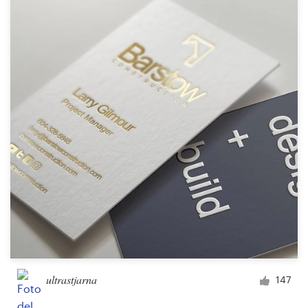
Recursos
Precios
Hágase diseñador
Blog
ultrastjarna
147