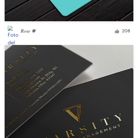
Rose ❋
208