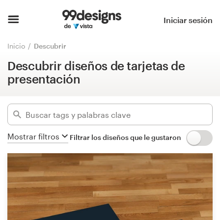
Descubrir diseños de tarjetas de
presentación
Inicio
Iniciar sesión
Ocultar filtros
Explorar categorías
Inicio
Descubrir
3251
diseños encontrados para:
Descubrir diseños de tarjetas de
Cómo es
Tarjeta de visita
presentación
Encontrar un diseñador
Categorías
Inspiración
Industrias
Mostrar filtros
Filtrar los diseños que le gustaron
99designs Pro
Avanzado
Servicios
Borrar filtros
de
diseño