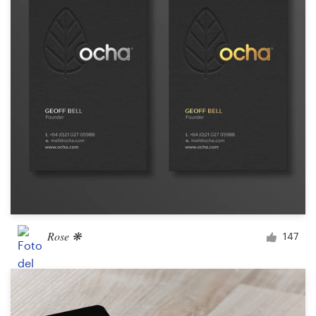
Rose ❋
147