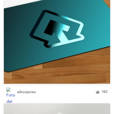
Diseño de logotipo
Tarjeta de presentación
Diseño de páginas web
Guía de la marca
Explorar todas las categorías
Soporte
ultrastjarna
192
+1 877 513 9415
Centro de ayuda