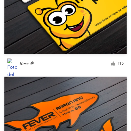
Rose ❋
115