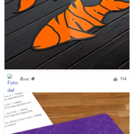
Rose ❋
114