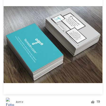
torvs
19