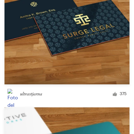
Concursos de diseño
Proyectos 1-1
Encontrar un diseñador
Descubra la inspiración
99designs Studio
99designs Pro
ultrastjarna
375
Obtenga
un
diseño