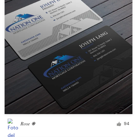
Rose ❋
94