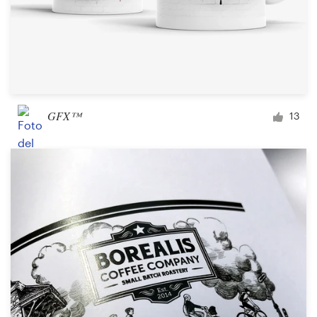
GFX™
13