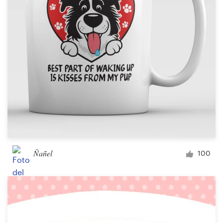
Ñañel
100