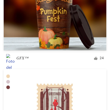
GFX™
24