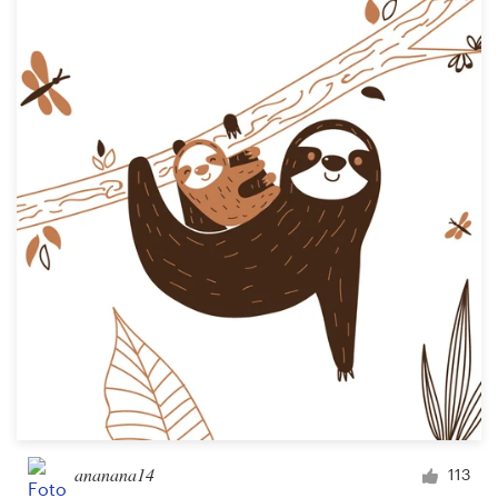
ananana14
113