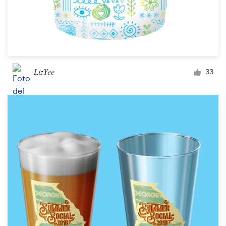
LizYee
33