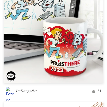
Recursos
Precios
Hágase diseñador
Blog
IsaDesignNet
61