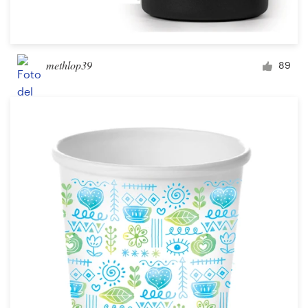
methlop39
89