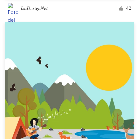
IsaDesignNet
42