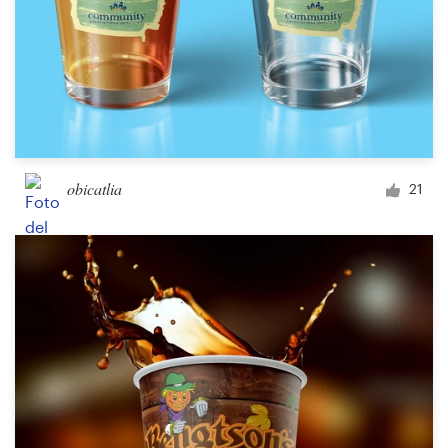
obicatlia
21