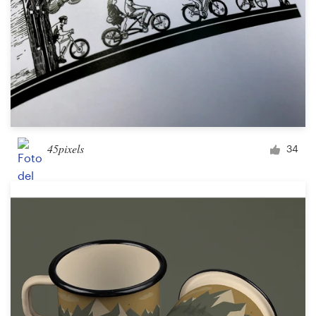
45pixels
34