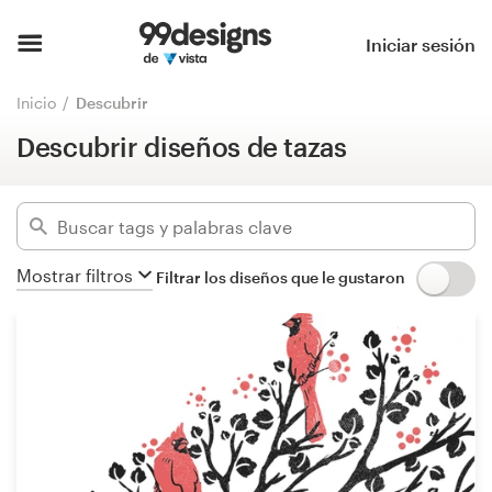
Descubrir diseños de tazas
Ocultar filtros
Inicio
Iniciar sesión
262
diseños encontrados para:
Explorar categorías
Inicio
Descubrir
taza
Descubrir diseños de tazas
Cómo es
Categorías
Encontrar un diseñador
Industrias
Inspiración
Mostrar filtros
Filtrar los diseños que le gustaron
Avanzado
99designs Pro
Borrar filtros
Servicios
de
diseño