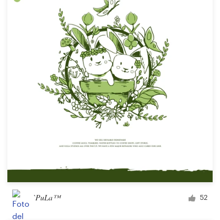
`PuLa™
52