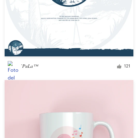
`PuLa™
121