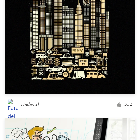
Diseño de logotipo
Tarjeta de presentación
Diseño de páginas web
Guía de la marca
Explorar todas las categorías
Soporte
Dudeowl
302
+1 877 513 9415
Centro de ayuda