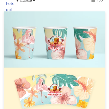
♥ vanessa ♥
130