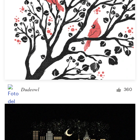
Concursos de diseño
Proyectos 1-1
Encontrar un diseñador
Descubra la inspiración
99designs Studio
99designs Pro
Dudeowl
360
Obtenga
un
diseño