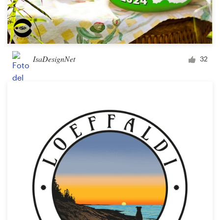
IsaDesignNet
32