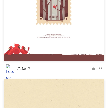
`PuLa™
30