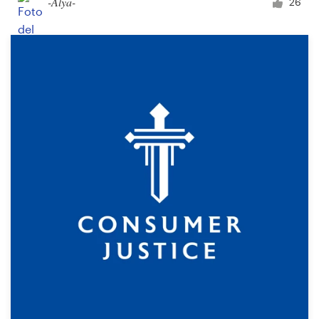
-Alya-
26