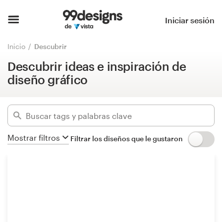
Descubrir ideas e inspiración de
diseño gráfico
Inicio
Iniciar sesión
Ocultar filtros
Explorar categorías
Inicio
Descubrir
651
diseños encontrados para:
Descubrir ideas e inspiración de
Cómo es
brand launch pack
diseño gráfico
Encontrar un diseñador
Categorías
Inspiración
Industrias
Mostrar filtros
Filtrar los diseños que le gustaron
99designs Pro
Avanzado
Servicios
Borrar filtros
de
diseño