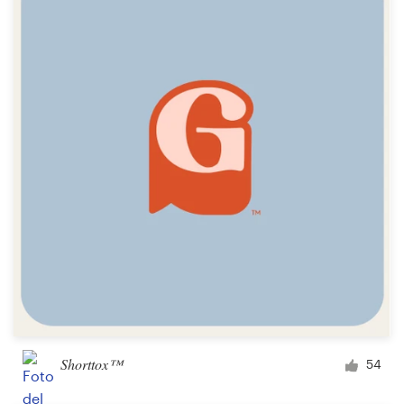
Shorttox™
54