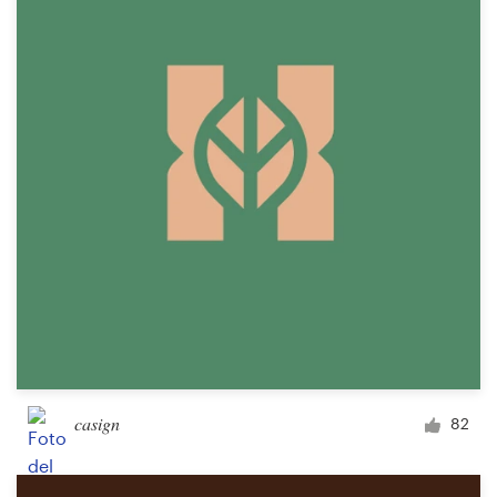
casign
82