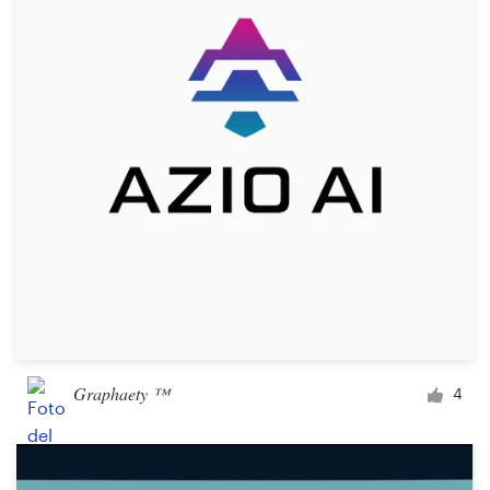
Diseño de logotipo
Tarjeta de presentación
Diseño de páginas web
Guía de la marca
Explorar todas las categorías
Soporte
Graphaety ™
4
+1 877 513 9415
Centro de ayuda