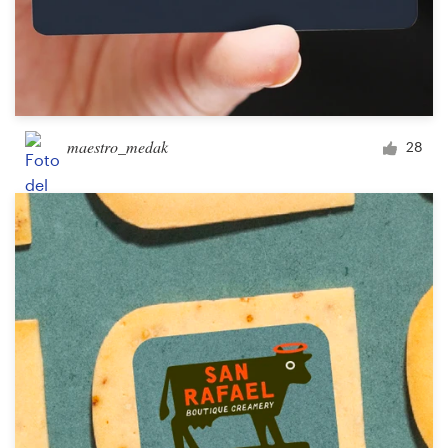
maestro_medak
28