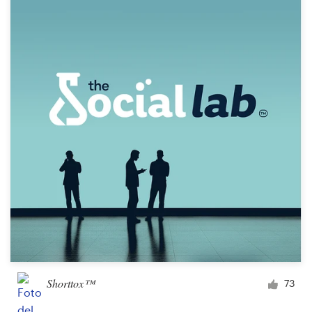
Recursos
Precios
Hágase diseñador
Blog
Shorttox™
73