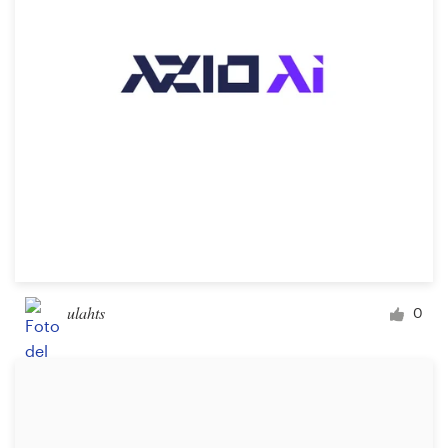
Concursos de diseño
Proyectos 1-1
Encontrar un diseñador
Descubra la inspiración
99designs Studio
99designs Pro
ulahts
0
Obtenga
un
diseño