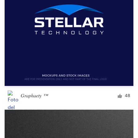
Graphaety ™
48