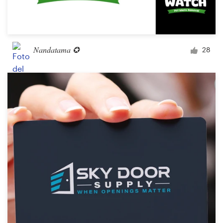
Nandatama ✪
28