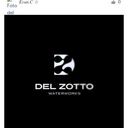
Evan.C ☆
0