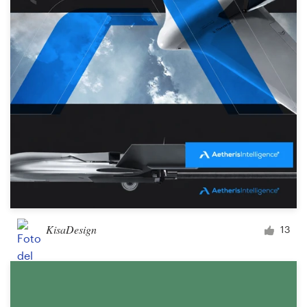
KisaDesign
13