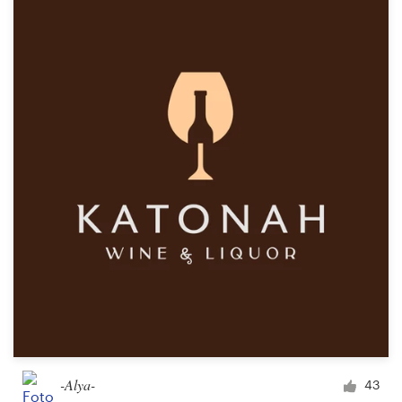
-Alya-
43