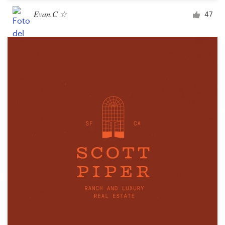
Evan.C ☆
47