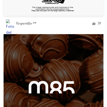
Vespertilio™
31