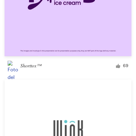
Shorttox™
69