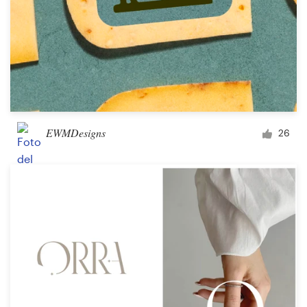
EWMDesigns
26