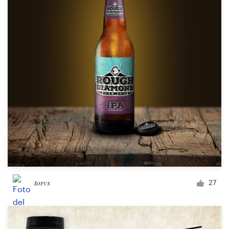
torvs
27