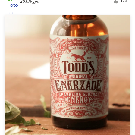
20139gph
124