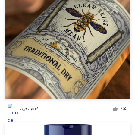
Diseño de logotipo
Tarjeta de presentación
Diseño de páginas web
Guía de la marca
Explorar todas las categorías
Soporte
Agi Amri
255
+1 877 513 9415
Centro de ayuda