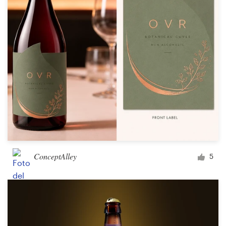
ConceptAlley
5