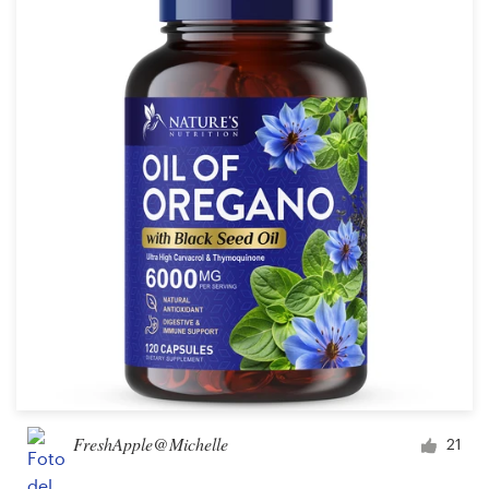
Recursos
Precios
Hágase diseñador
Blog
FreshApple@Michelle
21