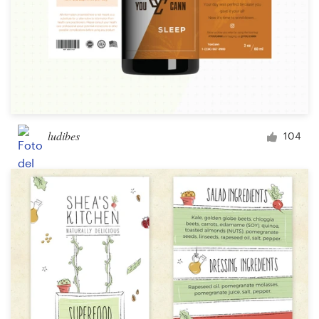
ludibes
104