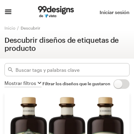
Descubrir diseños de etiquetas de
producto
Inicio
Iniciar sesión
Ocultar filtros
Explorar categorías
Inicio
Descubrir
11486
diseños encontrados para:
Descubrir diseños de etiquetas de
Cómo es
etiqueta de producto
producto
Encontrar un diseñador
Categorías
Inspiración
Industrias
Mostrar filtros
Filtrar los diseños que le gustaron
99designs Pro
Avanzado
Servicios
Borrar filtros
de
diseño