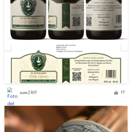
Concursos de diseño
Proyectos 1-1
Encontrar un diseñador
Descubra la inspiración
99designs Studio
99designs Pro
sam2305
17
Obtenga
un
diseño